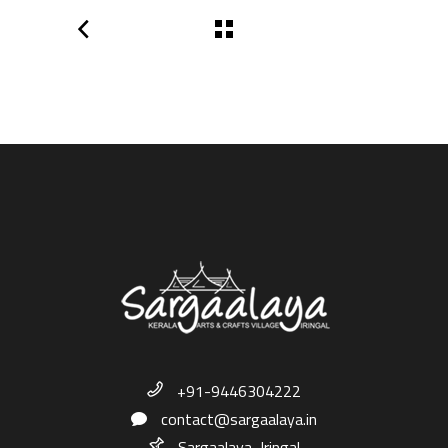
+91-9446304222
contact@sargaalaya.in
Sargaalaya, Iringal