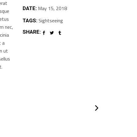
erat
May 15, 2018
DATE:
isque
metus
Sightseeing
TAGS:
em nec,
SHARE:
cinia
t a
n ut
ellus
t.