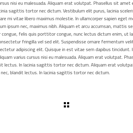
ursus nisi eu malesuada. Aliquam erat volutpat. Phasellus sit amet 
acinia sagittis tortor nec dictum. Vestibulum elit purus, lacinia sceler
rnare mi vitae libero maximus molestie. In ullamcorper sapien eget 
tium ipsum nec, maximus nibh. Aliquam et arcu accumsan, mattis s
ur congue, felis quis porttitor congue, nunc lectus dictum enim, ut la
consectetur fringilla vel sed elit. Suspendisse ornare fermentum veli
etur adipiscing elit. Quisque in est vitae sem dapibus tincidunt. I
Aliquam varius cursus nisi eu malesuada. Aliquam erat volutpat. Phas
it lectus. In lacinia sagittis tortor nec dictum. Aliquam erat volutpa
ec, blandit lectus. In lacinia sagittis tortor nec dictum.